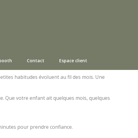
booth
Contact
Espace client
petites habitudes évoluent au fil des mois. Une
e. Que votre enfant ait quelques mois, quelques
 minutes pour prendre confiance.